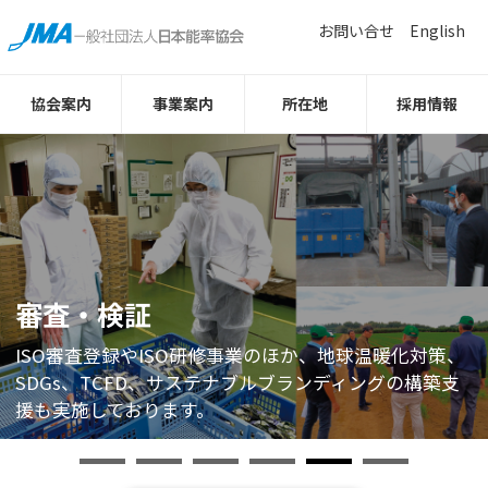
お問い合せ
English
協会案内
事業案内
所在地
採用情報
表彰制度
教育・研修
ものづくり
展示会
審査・検証
調査・提言・書籍
優良な企業の取り組みを事例発表、表彰しています。
役員研修をはじめとする階層別研修から、人事・教
生産・製造から購買・調達、研究・開発、設計、技術
製造・インフラ産業から食・サービス産業まで、幅広
ISO審査登録やISO研修事業のほか、地球温暖化対策、
日本企業が抱える経営課題を明らかにする「経営課題
GOOD FACTORY賞、JMAQA AWARDS、第一線監督者
育、マーケティング、ものづくり分野など、年間約
部門までものづくりに関わるあらゆる人の実践力高め
い分野で、年間約30本の専門展示会を開催していま
SDGs、TCFD、サステナブルブランディングの構築支
に関する調査」や、働く人々に焦点をあてた「ビジネ
の集い などの表彰制度を行っています。
1,500本の公開型研修を開催しています。
るセミナー・研修プログラムを提供しています。
す。
援も実施しております。
スパーソン調査」等、実施しています。