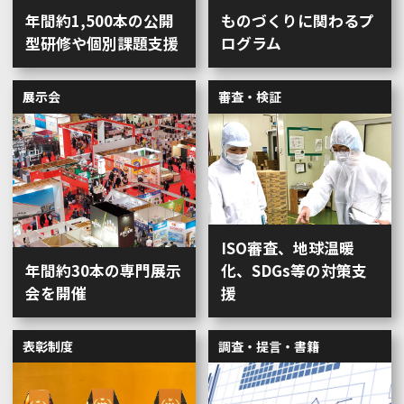
年間約1,500本の公開
ものづくりに関わるプ
型研修や個別課題支援
ログラム
展示会
審査・検証
ISO審査、地球温暖
年間約30本の専門展示
化、SDGs等の対策支
会を開催
援
表彰制度
調査・提言・書籍