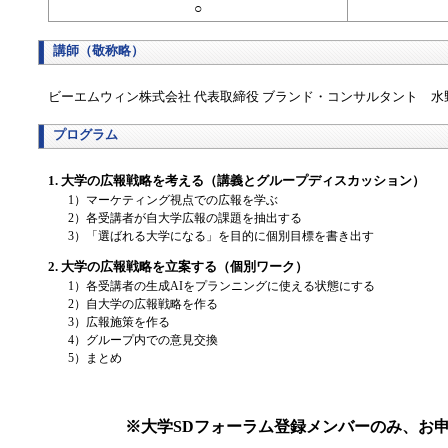
○
講師（敬称略）
ビーエムウィン株式会社 代表取締役 ブランド・コンサルタント 水
プログラム
1. 大学の広報戦略を考える（講義とグループディスカッション）
1）マーケティング視点での広報を学ぶ
2）各受講者が自大学広報の課題を抽出する
3）「選ばれる大学になる」を目的に個別目標を書き出す
2. 大学の広報戦略を立案する（個別ワーク）
1）各受講者の生成AIをプランニングに使える状態にする
2）自大学の広報戦略を作る
3）広報施策を作る
4）グループ内での意見交換
5）まとめ
※大学SDフォーラム登録メンバーのみ、お