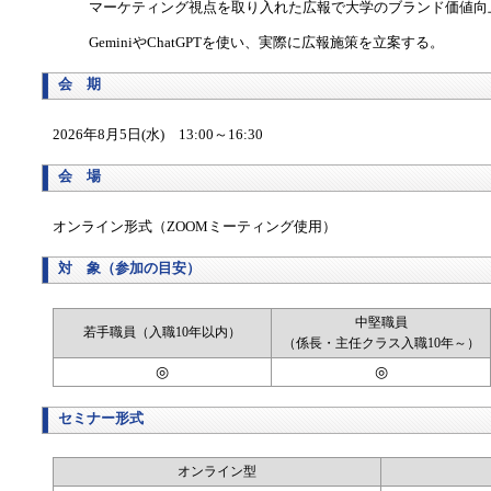
マーケティング視点を取り入れた広報で大学のブランド価値向
GeminiやChatGPTを使い、実際に広報施策を立案する。
会 期
2026年8月5日(水) 13:00～16:30
会 場
オンライン形式（ZOOMミーティング使用）
対 象（参加の目安）
中堅職員
若手職員（入職10年以内）
（係長・主任クラス入職10年～）
◎
◎
セミナー形式
オンライン型