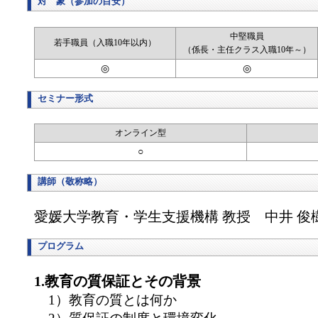
対 象（参加の目安）
中堅職員
若手職員（入職10年以内）
（係長・主任クラス入職10年～）
◎
◎
セミナー形式
オンライン型
○
講師（敬称略）
愛媛大学教育・学生支援機構 教授 中井 俊
プログラム
1.教育の質保証とその背景
1）教育の質とは何か