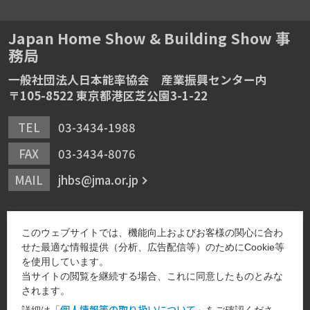
Japan Home Show & Building Show 事
務局
一般社団法人日本能率協会 産業振興センター内
〒105-8522 東京都港区芝公園3-1-22
TEL
03-3434-1988
FAX
03-3434-8076
MAIL
jhbs@jma.or.jp
このウェブサイトでは、機能向上およびお客様の関心に合わ
せた最適な情報提供（分析、広告配信等）のためにCookie等
を使用しています。
当サイトの閲覧を継続する場合、これに同意したものとみな
JMA主催イベントの年間スケジュール
されます。
個人情報等の取り扱いについて