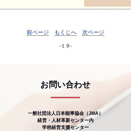
前ページ
もくじへ
次ページ
-１９-
お問い合わせ
一般社団法人日本能率協会（JMA）
経営・人材革新センター内
学校経営支援センター