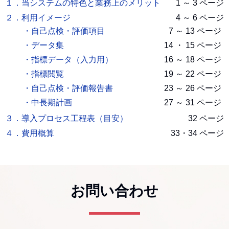
１．当システムの特色と業務上のメリット
1 ～ 3 ページ
２．利用イメージ
4 ～ 6 ページ
・自己点検・評価項目
7 ～ 13 ページ
・データ集
14 ・ 15 ページ
・指標データ（入力用）
16 ～ 18 ページ
・指標閲覧
19 ～ 22 ページ
・自己点検・評価報告書
23 ～ 26 ページ
・中長期計画
27 ～ 31 ページ
３．導入プロセス工程表（目安）
32 ページ
４．費用概算
33・34 ページ
お問い合わせ