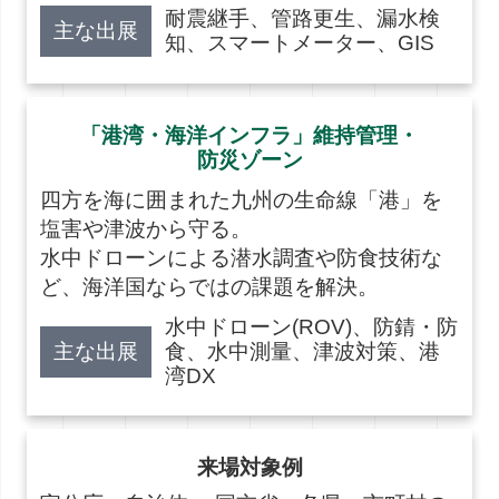
耐震継手、管路更生、漏水検
主な出展
知、スマートメーター、GIS
「港湾・海洋インフラ」維持管理・
防災ゾーン
四方を海に囲まれた九州の生命線「港」を
塩害や津波から守る。
水中ドローンによる潜水調査や防食技術な
ど、海洋国ならではの課題を解決。
水中ドローン(ROV)、防錆・防
主な出展
食、水中測量、津波対策、港
湾DX
来場対象例