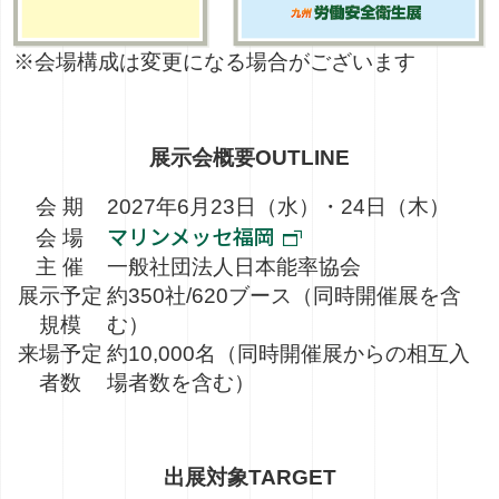
※会場構成は変更になる場合がございます
展示会概要
OUTLINE
会 期
2027年6月23日（水）・24日（木）
マリンメッセ福岡
会 場
主 催
一般社団法人日本能率協会
展示予定
約350社/620ブース（同時開催展を含
規模
む）
来場予定
約10,000名（同時開催展からの相互入
者数
場者数を含む）
出展対象
TARGET