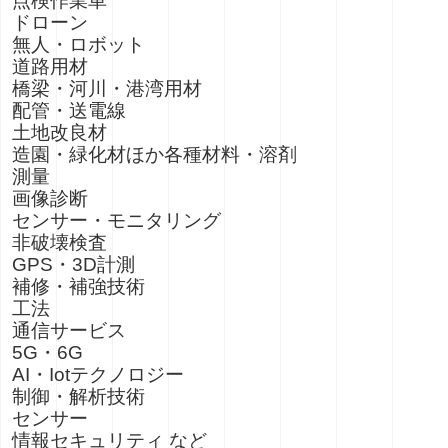
点検作業車
ドローン
無人・ロボット
道路用材
橋梁・河川・港湾用材
配管・送電線
土地改良材
造園・緑化材ほか各種材料・溶剤
測量
画像診断
センサー・モニタリング
非破壊検査
GPS・3D計測
補修・補強技術
工法
通信サービス
5G・6G
AI・Iotテクノロジー
制御・解析技術
センサー
情報セキュリティ など